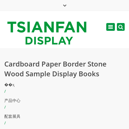
×
English
Toggle
周一 - 周六: 7:00 - 17:00
navigatio
web@tsianfan.com
Cardboard Paper Border Stone
Wood Sample Display Books
��ҳ
/
产品中心
/
配套展具
/