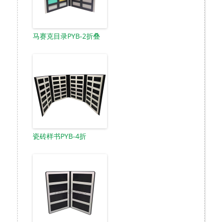
马赛克目录PYB-2折叠
瓷砖样书PYB-4折