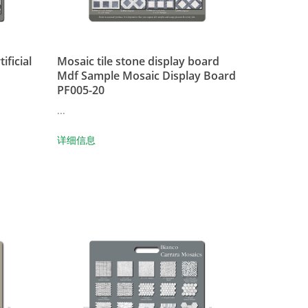
ificial
Mosaic tile stone display board
d
Mdf Sample Mosaic Display Board
PF005-20
...
详细信息