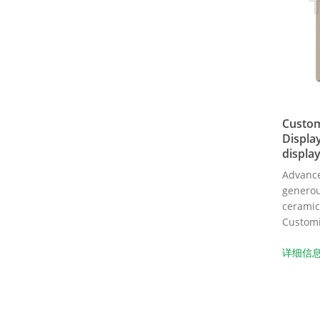
Custom
Displa
displa
Advance
generous
ceramic
Customiz
详细信