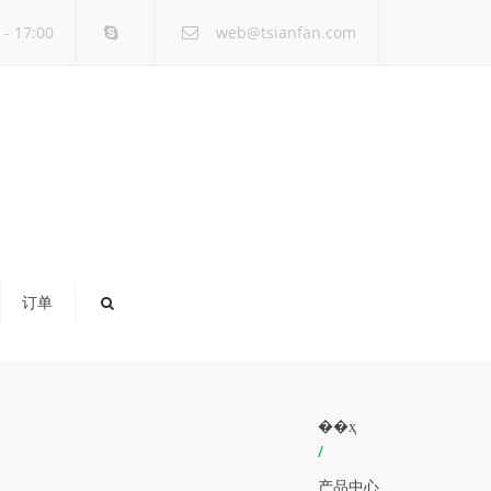
×
- 17:00
web@tsianfan.com
订单
��ҳ
/
产品中心