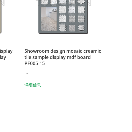
isplay
Showroom design mosaic creamic
lay
tile sample display mdf board
PF005-15
...
详细信息