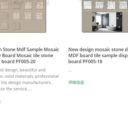
 Stone Mdf Sample Mosaic
New design mosaic stone d
y Board Mosaic tile stone
MDF board tile sample disp
y board PF005-20
board PF005-18
d design, beautiful and
...
, solid materials, professional
详细信息
 tile design manufacturers.
e the service....
息