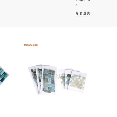
/
配套展具