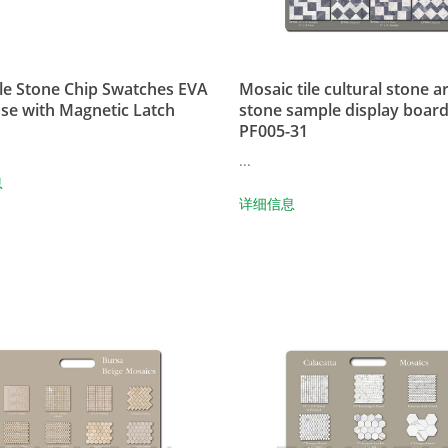
le Stone Chip Swatches EVA
Mosaic tile cultural stone art
ase with Magnetic Latch
stone sample display boar
PF005-31
...
息
详细信息