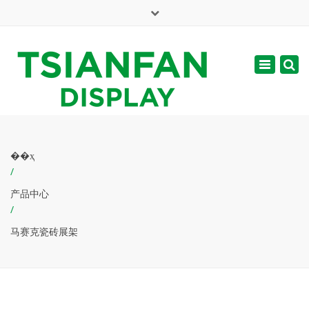
×
English
Toggle
周一 - 周六: 7:00 - 17:00
navigatio
web@tsianfan.com
��ҳ
/
产品中心
/
马赛克瓷砖展架