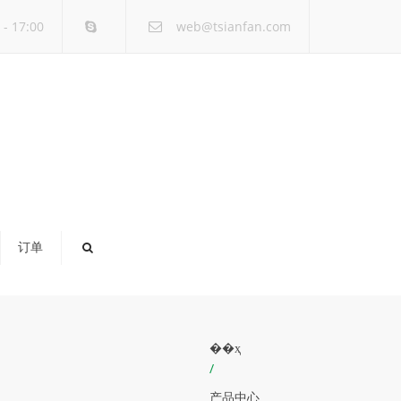
×
- 17:00
web@tsianfan.com
订单
��ҳ
/
产品中心