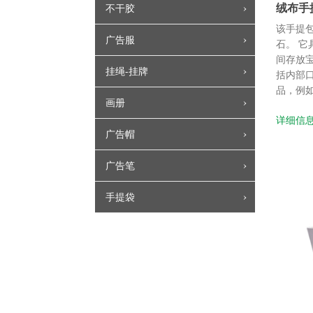
绒布手
不干胶
该手提
广告服
石。 
间存放
挂绳-挂牌
括内部
品，例如
画册
详细信
广告帽
广告笔
手提袋