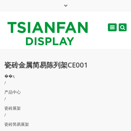
×
English
Toggle
周一 - 周六: 7:00 - 17:00
navigatio
web@tsianfan.com
瓷砖金属简易陈列架CE001
��ҳ
/
产品中心
/
瓷砖展架
/
瓷砖简易展架