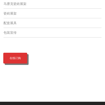
马赛克瓷砖展架
瓷砖展架
配套展具
包装宣传
在线订购