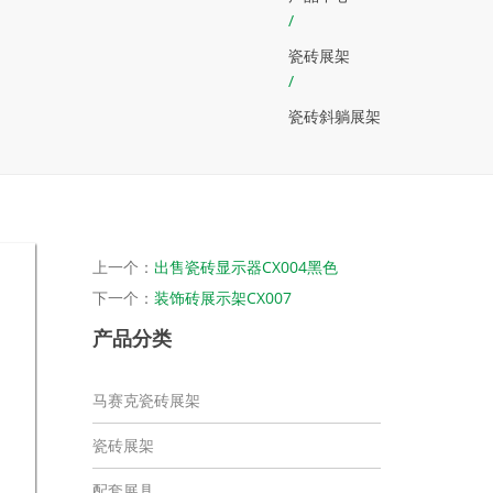
/
瓷砖展架
/
瓷砖斜躺展架
上一个：
出售瓷砖显示器CX004黑色
下一个：
装饰砖展示架CX007
产品分类
马赛克瓷砖展架
瓷砖展架
配套展具