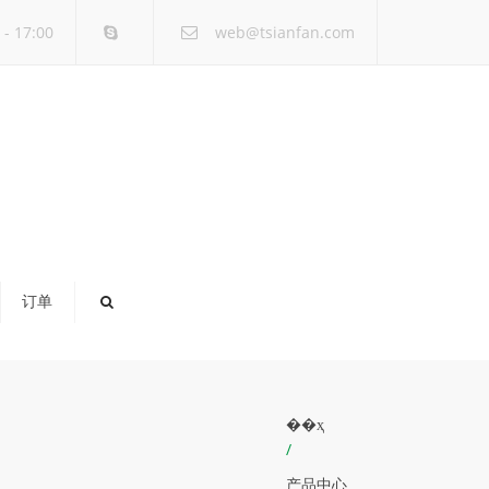
×
- 17:00
web@tsianfan.com
订单
��ҳ
/
产品中心