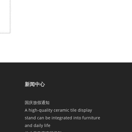
新闻中心
国庆放假通知
A high-quality ceramic tile display
stand can be integrated into furniture
and daily life