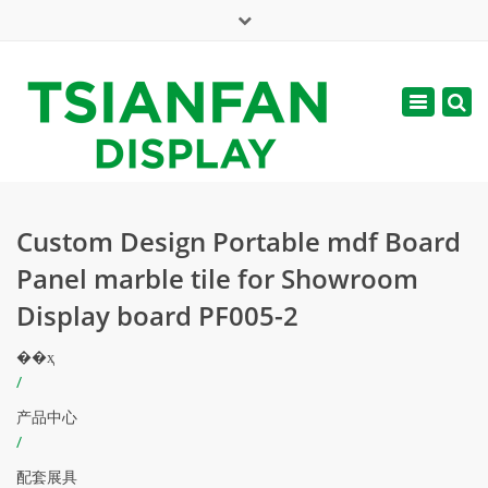
×
English
Toggle
周一 - 周六: 7:00 - 17:00
navigatio
web@tsianfan.com
Custom Design Portable mdf Board
Panel marble tile for Showroom
Display board PF005-2
��ҳ
/
产品中心
/
配套展具