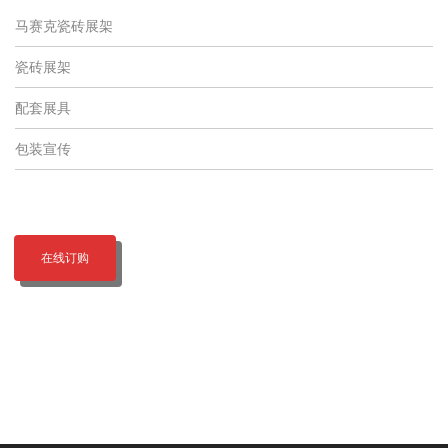
马赛克瓷砖展架
瓷砖展架
配套展具
包装宣传
在线订购