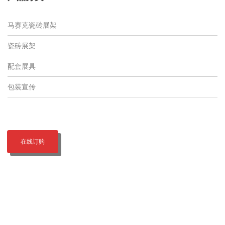
马赛克瓷砖展架
瓷砖展架
配套展具
包装宣传
在线订购