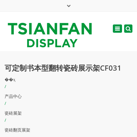
×
English
Toggle
周一 - 周六: 7:00 - 17:00
navigatio
web@tsianfan.com
可定制书本型翻转瓷砖展示架CF031
��ҳ
/
产品中心
/
瓷砖展架
/
瓷砖翻页展架