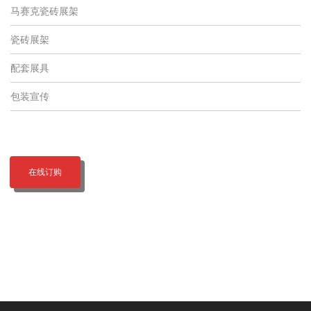
马赛克瓷砖展架
瓷砖展架
配套展具
包装宣传
在线订购