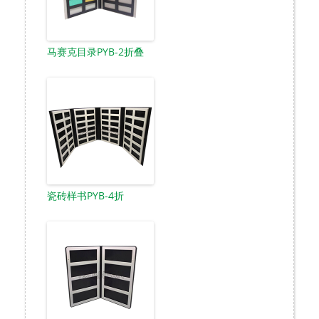
马赛克目录PYB-2折叠
瓷砖样书PYB-4折