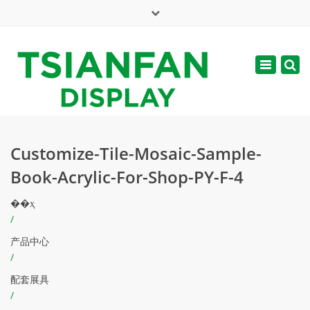
×
English
Toggle
周一 - 周六: 7:00 - 17:00
navigatio
web@tsianfan.com
Customize-Tile-Mosaic-Sample-
Book-Acrylic-For-Shop-PY-F-4
��ҳ
/
产品中心
/
配套展具
/