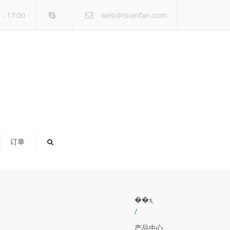
×
- 17:00
web@tsianfan.com
订单
��ҳ
/
产品中心