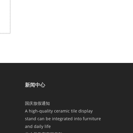
新闻中心
国庆放假通知
A high-quality ceramic tile display
stand can be integrated into furniture
and daily life