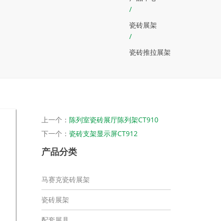
/
瓷砖展架
/
瓷砖推拉展架
上一个：
陈列室瓷砖展厅陈列架CT910
下一个：
瓷砖支架显示屏CT912
产品分类
马赛克瓷砖展架
瓷砖展架
配套展具