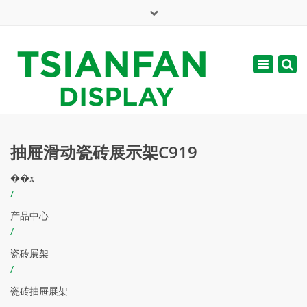
×
English
Toggle
周一 - 周六: 7:00 - 17:00
navigatio
web@tsianfan.com
抽屉滑动瓷砖展示架C919
��ҳ
/
产品中心
/
瓷砖展架
/
瓷砖抽屉展架