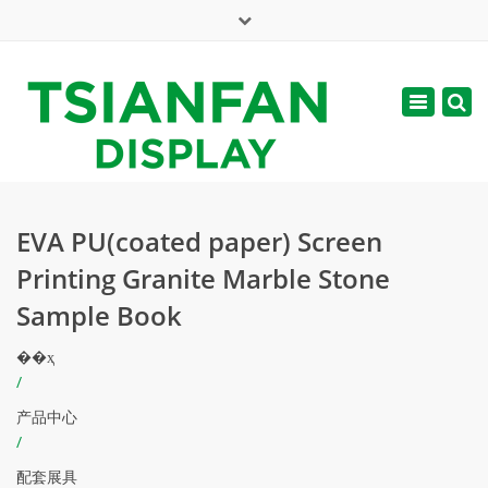
×
English
Toggle
周一 - 周六: 7:00 - 17:00
navigatio
web@tsianfan.com
EVA PU(coated paper) Screen
Printing Granite Marble Stone
Sample Book
��ҳ
/
产品中心
/
配套展具