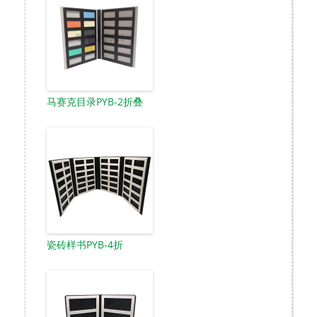
马赛克目录PYB-2折叠
瓷砖样书PYB-4折