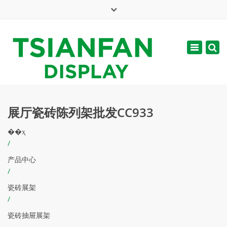
×
English
Toggle
周一 - 周六: 7:00 - 17:00
navigatio
web@tsianfan.com
展厅瓷砖陈列架批发CC933
��ҳ
/
产品中心
/
瓷砖展架
/
瓷砖抽屉展架