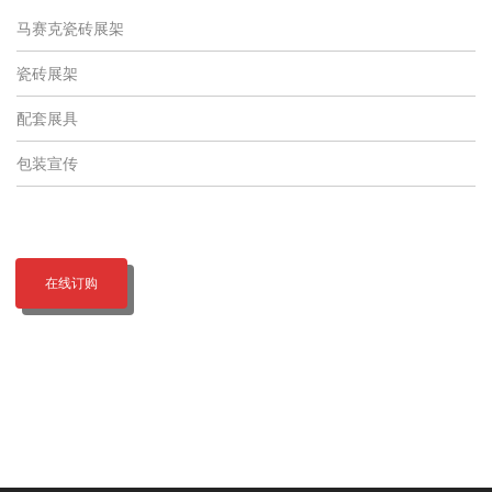
马赛克瓷砖展架
瓷砖展架
配套展具
包装宣传
在线订购