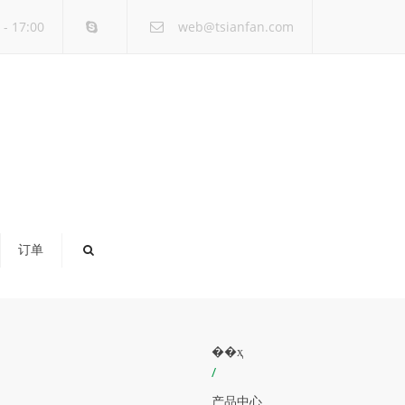
×
- 17:00
web@tsianfan.com
订单
��ҳ
/
产品中心