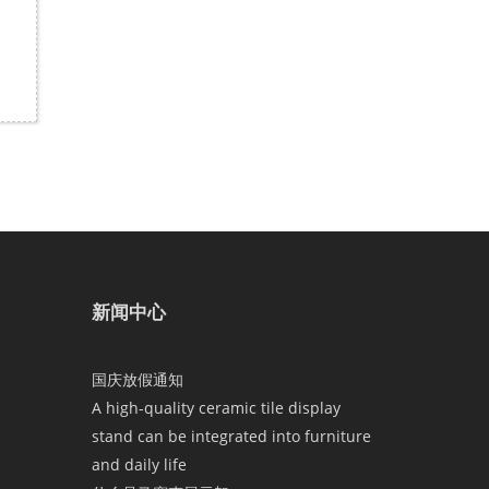
新闻中心
国庆放假通知
A high-quality ceramic tile display
stand can be integrated into furniture
and daily life