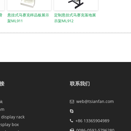
滑
悬挂式马赛克样品板展示
定制悬挂式马赛克落地展
架ML911
示架ML912
接
联系我们
web@tsianfan.com
ok
am
 display rack
+86 13365904989
isplay box
0086-0592-5796280