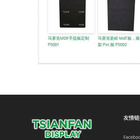
马赛克MDF手提板定制
马赛克瓷砖 Mdf 板，
PS001
架 Pvc 板 PS002
友情链
Facebo