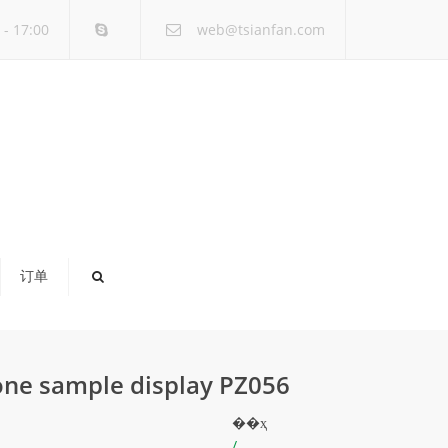
×
- 17:00
web@tsianfan.com
订单
tone sample display PZ056
��ҳ
/