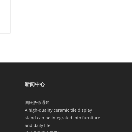
新闻中心
国庆放假通知
A high-quality ceramic tile display
stand can be integrated into furniture
and daily life