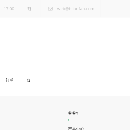
×
- 17:00
web@tsianfan.com
订单
��ҳ
/
产品中心