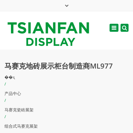
×
English
Toggle
周一 - 周六: 7:00 - 17:00
navigatio
web@tsianfan.com
马赛克地砖展示柜台制造商ML977
��ҳ
/
产品中心
/
马赛克瓷砖展架
/
组合式马赛克展架