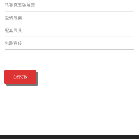
马赛克瓷砖展架
瓷砖展架
配套展具
包装宣传
在线订购