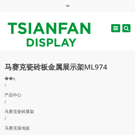
×
English
Toggle
周一 - 周六: 7:00 - 17:00
navigatio
web@tsianfan.com
马赛克瓷砖板金属展示架ML974
��ҳ
/
产品中心
/
马赛克瓷砖展架
/
马赛克落地架