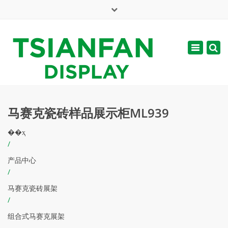
×
English
Toggle
周一 - 周六: 7:00 - 17:00
navigatio
web@tsianfan.com
马赛克瓷砖样品展示柜ML939
��ҳ
/
产品中心
/
马赛克瓷砖展架
/
组合式马赛克展架