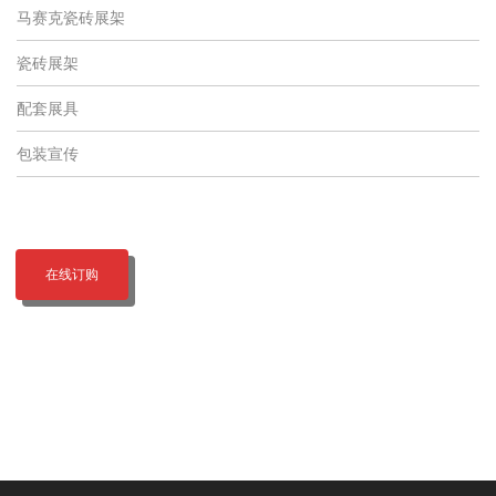
马赛克瓷砖展架
瓷砖展架
配套展具
包装宣传
在线订购