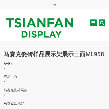
×
English
Toggle
周一 - 周六: 7:00 - 17:00
navigatio
web@tsianfan.com
马赛克瓷砖样品展示架展示三面ML958
��ҳ
/
产品中心
/
马赛克瓷砖展架
/
马赛克落地架