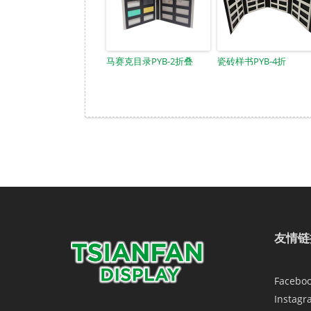
马赛克目录PYB-2折叠
瓷砖样书PYB-4折
友情链
Facebo
Instagr