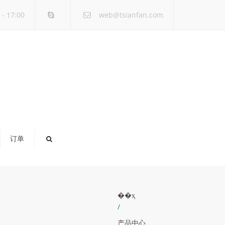
×
- 17:00
web@tsianfan.com
订单
��ҳ
/
产品中心