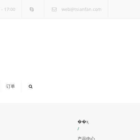
×
- 17:00
web@tsianfan.com
订单
��ҳ
/
产品中心