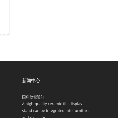
新闻中心
国庆放假通知
A high-quality ceramic tile display
stand can be integrated into furniture
and daily life