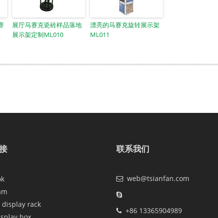
赛
展厅马赛克瓷砖样品落地
漂亮的马赛克旋转展示架
展示架定制ML010
ML011
接
联系我们
web@tsianfan.com
ok
am
 display rack
+86 13365904989
isplay box