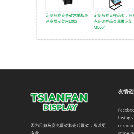
定制马赛克瓷砖木地板陈
定制马赛克样品架，马
列室展示架ML003
克瓷砖样品金属展示架
ML004
友情链
Facebo
Instagr
因为只做马赛克展架和瓷砖展架，所以更
ceramic
专业。
stone d