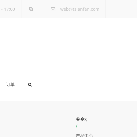
×
- 17:00
web@tsianfan.com
订单
��ҳ
/
产品中心