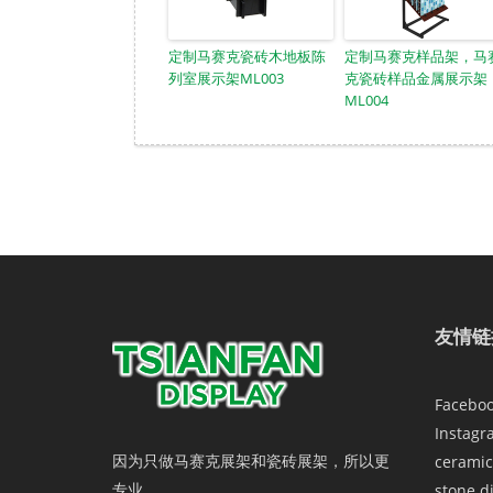
定制马赛克瓷砖木地板陈
定制马赛克样品架，马
列室展示架ML003
克瓷砖样品金属展示架
ML004
友情链
Facebo
Instagr
因为只做马赛克展架和瓷砖展架，所以更
ceramic
专业。
stone d