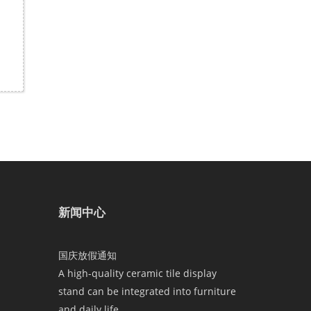
新闻中心
国庆放假通知
A high-quality ceramic tile display
stand can be integrated into furniture
and daily life