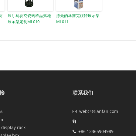
赛
展厅马赛克瓷砖样品落地
漂亮的马赛克旋转展示架
展示架定制ML010
ML011
接
联系我们
web@tsianfan.com
ok
am
 display rack
+86 13365904989
isplay box