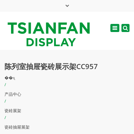
×
English
Toggle
周一 - 周六: 7:00 - 17:00
navigatio
web@tsianfan.com
陈列室抽屉瓷砖展示架CC957
��ҳ
/
产品中心
/
瓷砖展架
/
瓷砖抽屉展架