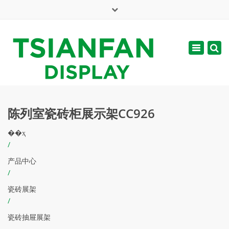
×
English
Toggle
周一 - 周六: 7:00 - 17:00
navigatio
web@tsianfan.com
陈列室瓷砖柜展示架CC926
��ҳ
/
产品中心
/
瓷砖展架
/
瓷砖抽屉展架