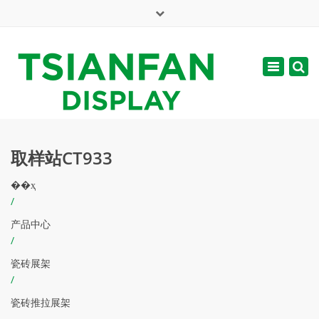
×
English
Toggle
周一 - 周六: 7:00 - 17:00
navigatio
web@tsianfan.com
取样站CT933
��ҳ
/
产品中心
/
瓷砖展架
/
瓷砖推拉展架