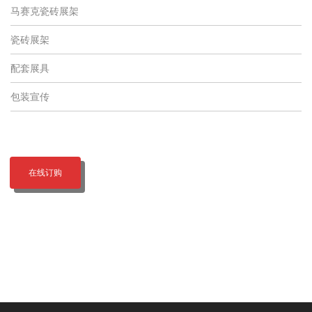
马赛克瓷砖展架
瓷砖展架
配套展具
包装宣传
在线订购