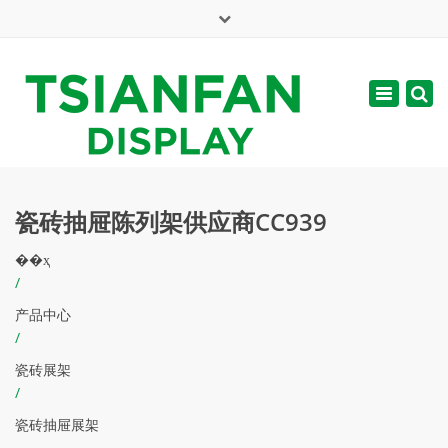
×
English
Toggle
周一 - 周六: 7:00 - 17:00
navigatio
web@tsianfan.com
瓷砖抽屉陈列架供应商CC939
��ҳ
/
产品中心
/
瓷砖展架
/
瓷砖抽屉展架