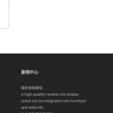
新闻中心
国庆放假通知
A high-quality ceramic tile display
stand can be integrated into furniture
and daily life