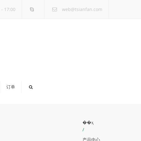
×
- 17:00
web@tsianfan.com
订单
��ҳ
/
产品中心