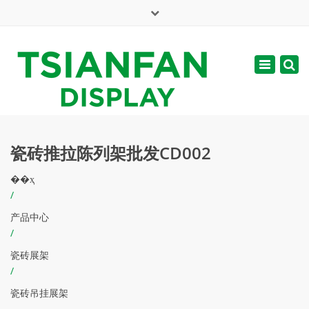
×
English
Toggle
周一 - 周六: 7:00 - 17:00
navigatio
web@tsianfan.com
瓷砖推拉陈列架批发CD002
��ҳ
/
产品中心
/
瓷砖展架
/
瓷砖吊挂展架