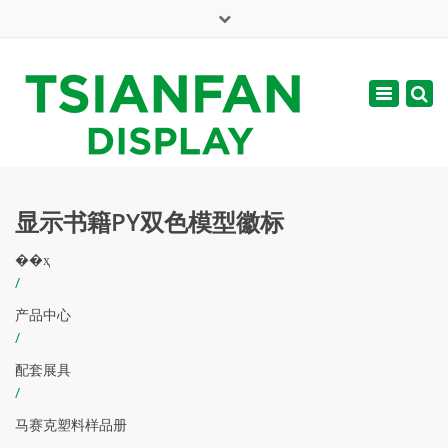
×
English
Toggle
周一 - 周六: 7:00 - 17:00
navigatio
web@tsianfan.com
显示书籍PY双色模型徽标
��ҳ
/
产品中心
/
配套展具
/
马赛克塑料样品册