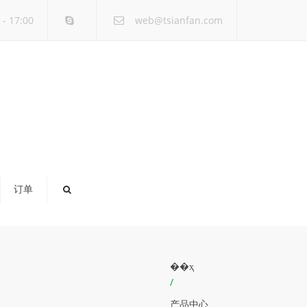
×
- 17:00
web@tsianfan.com
订单
��ҳ
/
产品中心