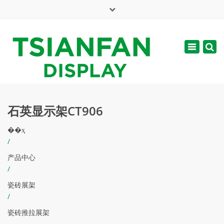
×
English
Toggle
周一 - 周六: 7:00 - 17:00
navigatio
web@tsianfan.com
石英显示架CT906
��ҳ
/
产品中心
/
瓷砖展架
/
瓷砖推拉展架