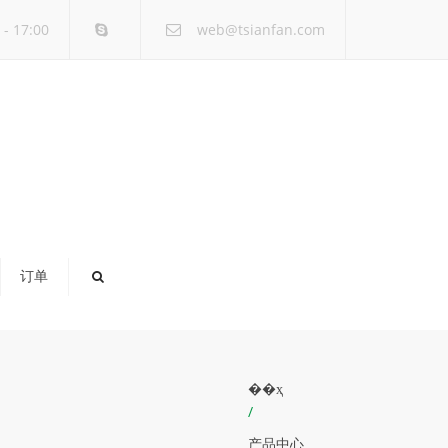
×
- 17:00
web@tsianfan.com
订单
��ҳ
/
产品中心