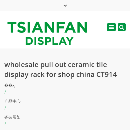
×
English
Toggle
周一 - 周六: 7:00 - 17:00
navigatio
web@tsianfan.com
wholesale pull out ceramic tile
display rack for shop china CT914
��ҳ
/
产品中心
/
瓷砖展架
/