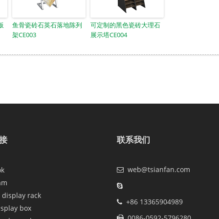
板
鱼骨瓷砖石英石落地陈列
可定制的黑色瓷砖大理石
架CE003
展示塔CE004
接
联系我们
web@tsianfan.com
ok
am
 display rack
+86 13365904989
isplay box
0086-0592-5796280