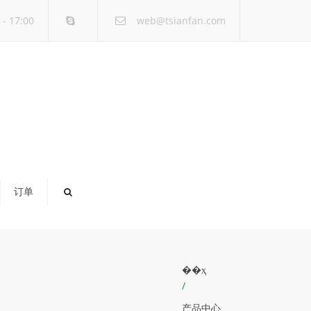
×
- 17:00
web@tsianfan.com
订单
��ҳ
/
产品中心