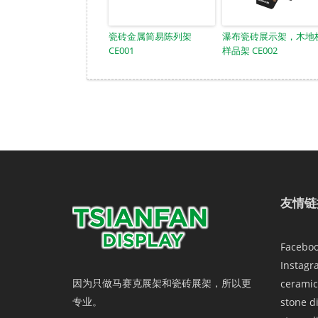
瓷砖金属简易陈列架
瀑布瓷砖展示架，木地
CE001
样品架 CE002
友情链
Facebo
Instagr
因为只做马赛克展架和瓷砖展架，所以更
ceramic
专业。
stone d