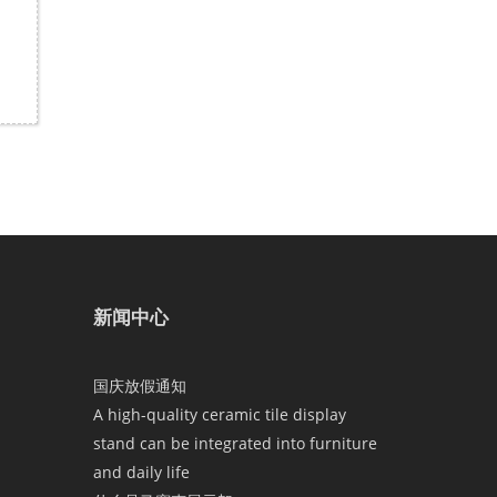
新闻中心
国庆放假通知
A high-quality ceramic tile display
stand can be integrated into furniture
and daily life