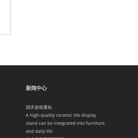
新闻中心
国庆放假通知
A high-quality ceramic tile display
stand can be integrated into furniture
and daily life