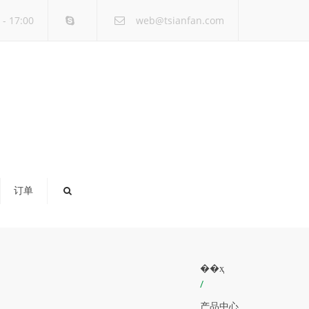
×
- 17:00
web@tsianfan.com
订单
��ҳ
/
产品中心