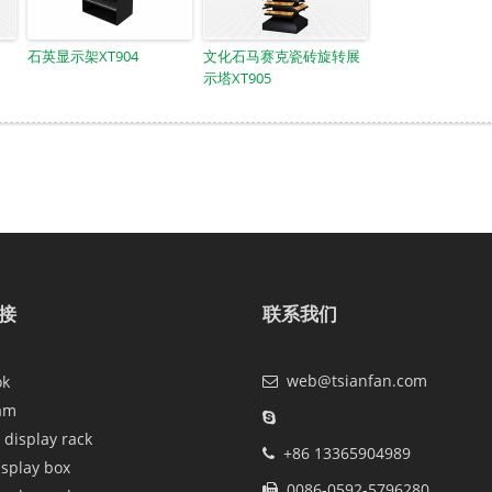
石英显示架XT904
文化石马赛克瓷砖旋转展
示塔XT905
接
联系我们
web@tsianfan.com
ok
am
 display rack
+86 13365904989
isplay box
0086-0592-5796280