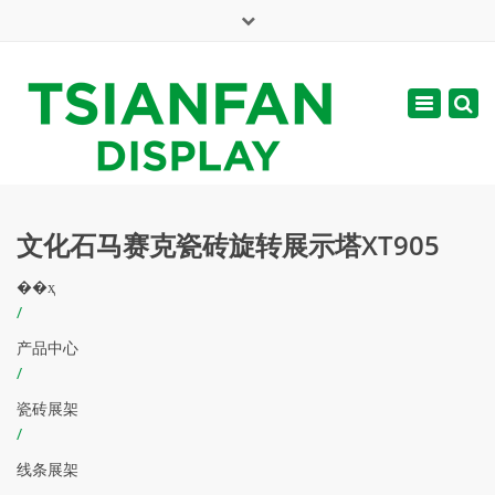
×
English
Toggle
周一 - 周六: 7:00 - 17:00
navigatio
web@tsianfan.com
文化石马赛克瓷砖旋转展示塔XT905
��ҳ
/
产品中心
/
瓷砖展架
/
线条展架