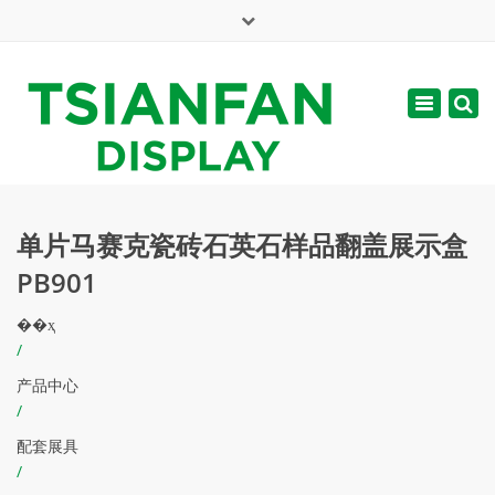
×
English
Toggle
周一 - 周六: 7:00 - 17:00
navigatio
web@tsianfan.com
单片马赛克瓷砖石英石样品翻盖展示盒
PB901
��ҳ
/
产品中心
/
配套展具
/