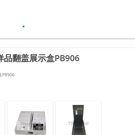
品翻盖展示盒PB906
B906