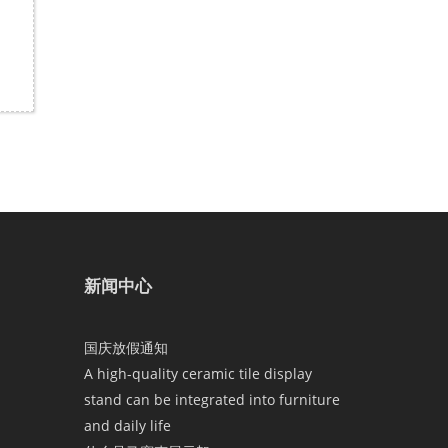
新闻中心
国庆放假通知
A high-quality ceramic tile display
stand can be integrated into furniture
and daily life