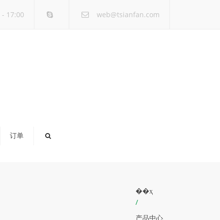
×
- 17:00
web@tsianfan.com
订单
��ҳ
/
产品中心