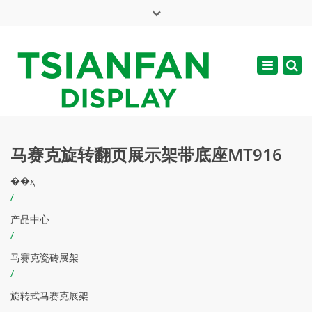
×
English
Toggle
周一 - 周六: 7:00 - 17:00
navigatio
web@tsianfan.com
马赛克旋转翻页展示架带底座MT916
��ҳ
/
产品中心
/
马赛克瓷砖展架
/
旋转式马赛克展架