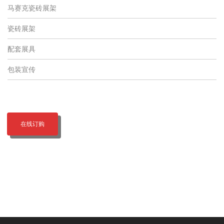
马赛克瓷砖展架
瓷砖展架
配套展具
包装宣传
在线订购