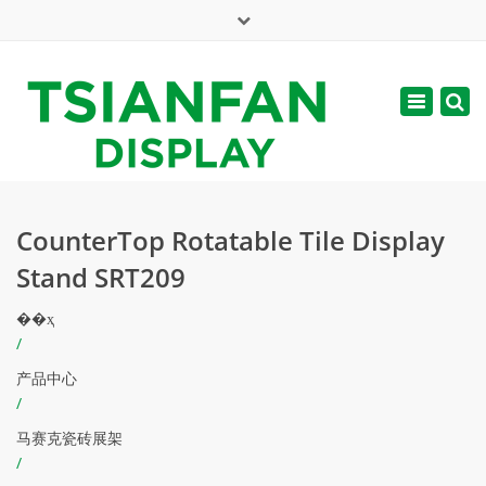
×
English
Toggle
周一 - 周六: 7:00 - 17:00
navigatio
web@tsianfan.com
CounterTop Rotatable Tile Display
Stand SRT209
��ҳ
/
产品中心
/
马赛克瓷砖展架
/