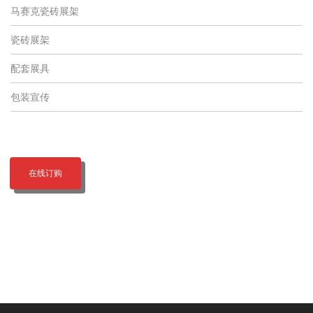
马赛克瓷砖展架
瓷砖展架
配套展具
包装宣传
在线订购