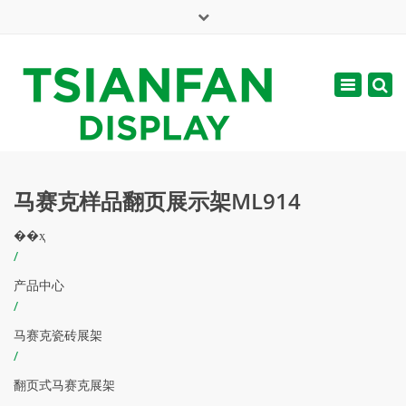
×
English
Toggle
周一 - 周六: 7:00 - 17:00
navigatio
web@tsianfan.com
马赛克样品翻页展示架ML914
��ҳ
/
产品中心
/
马赛克瓷砖展架
/
翻页式马赛克展架