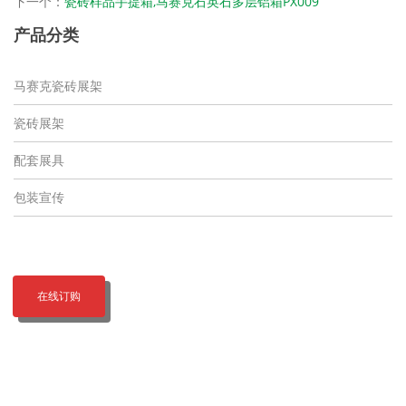
下一个：
瓷砖样品手提箱,马赛克石英石多层铝箱PX009
产品分类
马赛克瓷砖展架
瓷砖展架
配套展具
包装宣传
在线订购