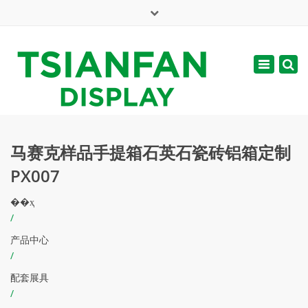
×
English
Toggle
周一 - 周六: 7:00 - 17:00
navigatio
web@tsianfan.com
马赛克样品手提箱石英石瓷砖铝箱定制
PX007
��ҳ
/
产品中心
/
配套展具
/