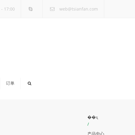
×
- 17:00
web@tsianfan.com
订单
��ҳ
/
产品中心