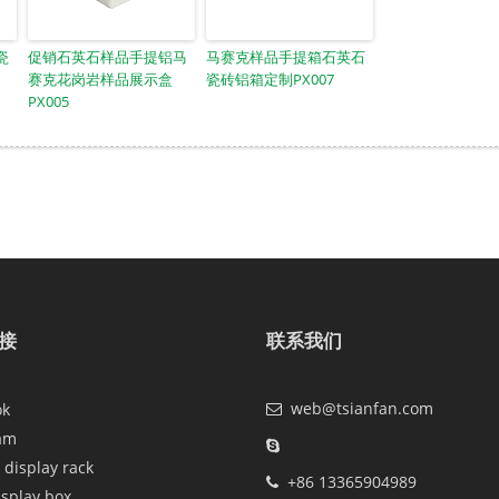
瓷
促销石英石样品手提铝马
马赛克样品手提箱石英石
赛克花岗岩样品展示盒
瓷砖铝箱定制PX007
PX005
接
联系我们
web@tsianfan.com
ok
am
 display rack
+86 13365904989
isplay box