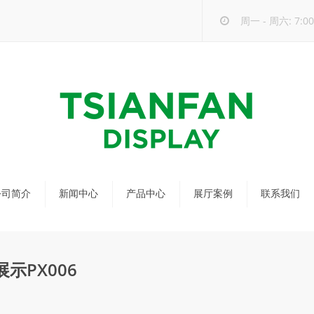
周一 - 周六: 7:00 
公司简介
新闻中心
产品中心
展厅案例
联系我们
公司新闻
马赛克瓷砖展架
行业新闻
瓷砖展架
示PX006
新品发布
配套展具
包装宣传