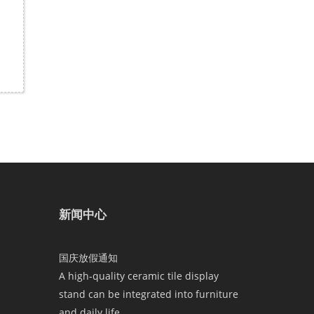
新闻中心
国庆放假通知
A high-quality ceramic tile display
stand can be integrated into furniture
and daily life